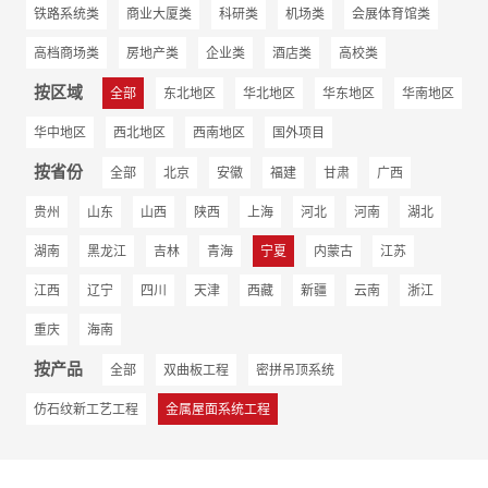
铁路系统类
商业大厦类
科研类
机场类
会展体育馆类
高档商场类
房地产类
企业类
酒店类
高校类
按区域
全部
东北地区
华北地区
华东地区
华南地区
华中地区
西北地区
西南地区
国外项目
按省份
全部
北京
安徽
福建
甘肃
广西
贵州
山东
山西
陕西
上海
河北
河南
湖北
湖南
黑龙江
吉林
青海
宁夏
内蒙古
江苏
江西
辽宁
四川
天津
西藏
新疆
云南
浙江
重庆
海南
按产品
全部
双曲板工程
密拼吊顶系统
仿石纹新工艺工程
金属屋面系统工程