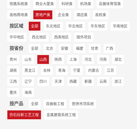
铁路系统类
商业大厦类
科研类
机场类
会展体育馆类
高档商场类
房地产类
企业类
酒店类
高校类
按区域
全部
东北地区
华北地区
华东地区
华南地区
华中地区
西北地区
西南地区
国外项目
按省份
全部
北京
安徽
福建
甘肃
广西
贵州
山东
山西
陕西
上海
河北
河南
湖北
湖南
黑龙江
吉林
青海
宁夏
内蒙古
江苏
江西
辽宁
四川
天津
西藏
新疆
云南
浙江
重庆
海南
按产品
全部
双曲板工程
密拼吊顶系统
仿石纹新工艺工程
金属屋面系统工程