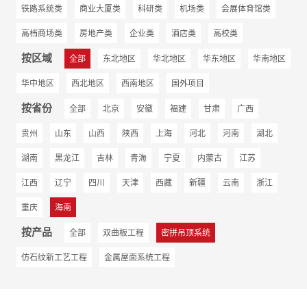
铁路系统类
商业大厦类
科研类
机场类
会展体育馆类
高档商场类
房地产类
企业类
酒店类
高校类
按区域
全部
东北地区
华北地区
华东地区
华南地区
华中地区
西北地区
西南地区
国外项目
按省份
全部
北京
安徽
福建
甘肃
广西
贵州
山东
山西
陕西
上海
河北
河南
湖北
湖南
黑龙江
吉林
青海
宁夏
内蒙古
江苏
江西
辽宁
四川
天津
西藏
新疆
云南
浙江
重庆
海南
按产品
全部
双曲板工程
密拼吊顶系统
仿石纹新工艺工程
金属屋面系统工程