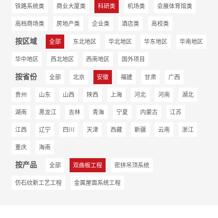
铁路系统类
商业大厦类
科研类
机场类
会展体育馆类
高档商场类
房地产类
企业类
酒店类
高校类
按区域
全部
东北地区
华北地区
华东地区
华南地区
华中地区
西北地区
西南地区
国外项目
按省份
全部
北京
安徽
福建
甘肃
广西
贵州
山东
山西
陕西
上海
河北
河南
湖北
湖南
黑龙江
吉林
青海
宁夏
内蒙古
江苏
江西
辽宁
四川
天津
西藏
新疆
云南
浙江
重庆
海南
按产品
全部
双曲板工程
密拼吊顶系统
仿石纹新工艺工程
金属屋面系统工程