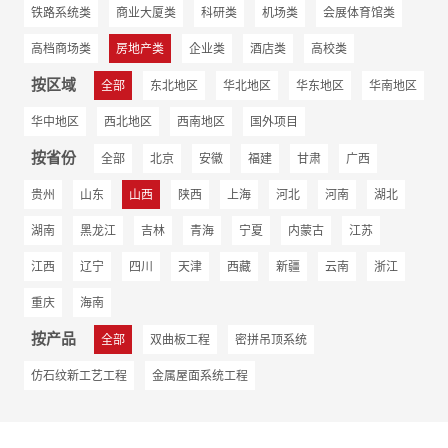
铁路系统类
商业大厦类
科研类
机场类
会展体育馆类
高档商场类
房地产类
企业类
酒店类
高校类
按区域
全部
东北地区
华北地区
华东地区
华南地区
华中地区
西北地区
西南地区
国外项目
按省份
全部
北京
安徽
福建
甘肃
广西
贵州
山东
山西
陕西
上海
河北
河南
湖北
湖南
黑龙江
吉林
青海
宁夏
内蒙古
江苏
江西
辽宁
四川
天津
西藏
新疆
云南
浙江
重庆
海南
按产品
全部
双曲板工程
密拼吊顶系统
仿石纹新工艺工程
金属屋面系统工程